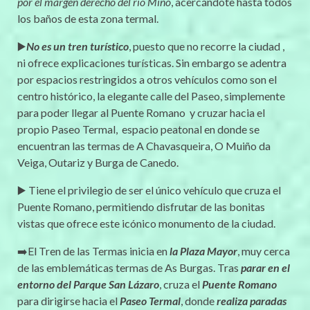
por el margen derecho del río Miño
, acercándote hasta todos
los baños de esta zona termal.
▶️
No es un tren turístico
, puesto que no recorre la ciudad ,
ni ofrece explicaciones turísticas. Sin embargo se adentra
por espacios restringidos a otros vehículos como son el
centro histórico, la elegante calle del Paseo, simplemente
para poder llegar al Puente Romano y cruzar hacia el
propio Paseo Termal, espacio peatonal en donde se
encuentran las termas de A Chavasqueira, O Muiño da
Veiga, Outariz y Burga de Canedo.
▶️ Tiene el privilegio de ser el único vehículo que cruza el
Puente Romano, permitiendo disfrutar de las bonitas
vistas que ofrece este icónico monumento de la ciudad.
➡️El Tren de las Termas inicia en
la Plaza Mayor
, muy cerca
de las emblemáticas termas de As Burgas. Tras
parar en el
entorno del Parque San Lázaro
, cruza el
Puente Romano
para dirigirse hacia el
Paseo Termal
, donde
realiza paradas