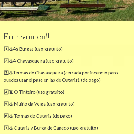
En resumen!!
1️⃣♨️As Burgas (uso gratuito)
2️⃣♨️A Chavasqueira (uso gratuito)
3️⃣♨️Termas de Chavasqueira (cerrada por incendio pero
puedes usar el pase en las de Outariz). (de pago)
4️⃣⛲ O Tinteiro (uso gratuito)
5️⃣♨️ Muiño da Veiga (uso gratuito)
6️⃣♨️ Termas de Outariz (de pago)
7️⃣♨️ Outariz y Burga de Canedo (uso gratuito)