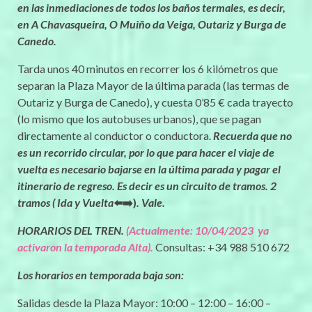
en las inmediaciones de todos los baños termales, es decir,
en A Chavasqueira, O Muiño da Veiga, Outariz y Burga de
Canedo.
Tarda unos 40 minutos en recorrer los 6 kilómetros que
separan la Plaza Mayor de la última parada (las termas de
Outariz y Burga de Canedo), y cuesta 0’85 € cada trayecto
(lo mismo que los autobuses urbanos), que se pagan
directamente al conductor o conductora.
Recuerda que no
es un recorrido circular, por lo que para hacer el viaje de
vuelta es necesario bajarse en la última parada y pagar el
itinerario de regreso. Es decir es un circuito de tramos. 2
tramos ( Ida y Vuelta
⬅️➡️)
. Vale.
HORARIOS DEL TREN.
(Actualmente: 10/04/2023 ya
activaron la temporada Alta).
Consultas: +34
988 510 672
Los horarios en temporada baja son:
Salidas desde la Plaza Mayor: 10:00 – 12:00 – 16:00 –