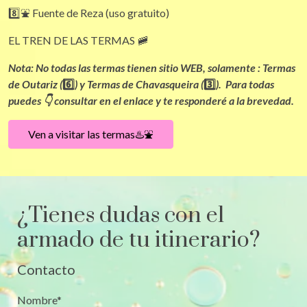
8️⃣⛲ Fuente de Reza (uso gratuito)
EL TREN DE LAS TERMAS 🚞
Nota: No todas las termas tienen sitio WEB, solamente : Termas
de Outariz (
6️⃣
) y Termas de Chavasqueira (
3️⃣
). Para todas
puedes 👇 consultar en el enlace y te responderé a la brevedad.
Ven a visitar las termas♨️⛲
¿Tienes dudas con el
armado de tu itinerario?
Contacto
Nombre*