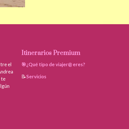
Itinerarios Premium
tre el
🎯¿Qué tipo de viajer@ eres?
 Andrea
📝
Servicios
 te
algún