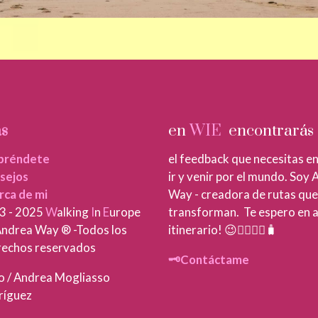
s
en
WIE
encontrarás
préndete
el feedback que necesitas en
sejos
ir y venir por el mundo. Soy
rca de mi
Way - creadora de rutas que
3 - 2025
W
alking
I
n
E
urope
transforman. Te espero en 
ndrea Way ® -Todos los
itinerario! 😉🚶‍♀️🚶‍♂️🧳
chos reservados
🗝️Contáctame
go / Andrea Mogliasso
íguez