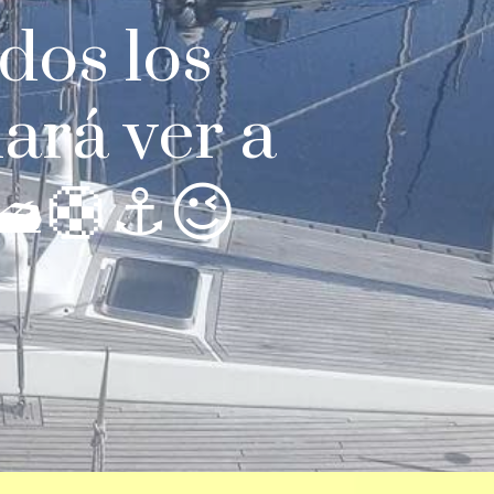
dos los
ará ver a
🛥️🛟⚓😉