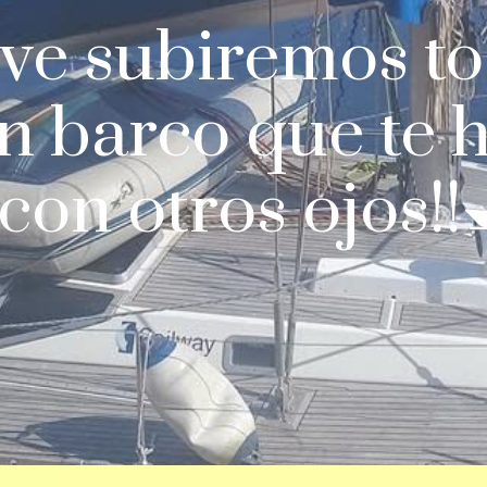
ve subiremos to
n barco que te h
 con otros ojos!!