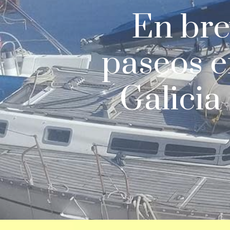
En bre
paseos e
Galicia