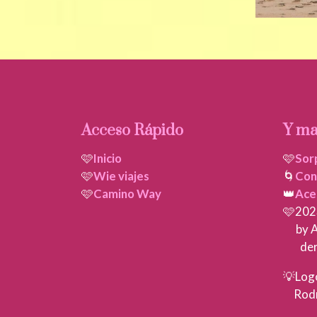
Acceso Rápido
Y ma
🩷
Inicio
🩷
Sor
🩷
Wie viajes
🌀
Con
🩷
Camino Way
👑
Ace
🩷202
by A
dere
💡Lo
Rodr