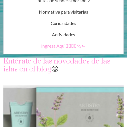
Rutas de Senderismo: son 2
Normativa para visitarlas
Curiosidades
Actividades
Ingresa Aquì🚶‍♀️🚶‍♂️🩴👟
Entérate de las novedades de las
islas en el blog
🤩