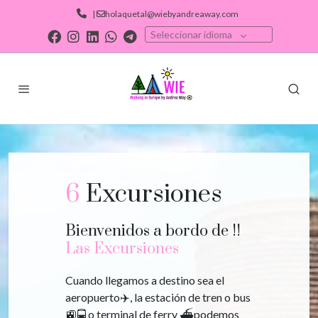
|
holaquetal@wiebyandreaway.com
Seleccionar idioma
6
Excursiones
Bienvenidos a bordo de !!
Las Excursiones
Cuando llegamos a destino sea el
aeropuerto✈️, la estación de tren o bus
🚉🚍 o terminal de ferry ⛴️podemos