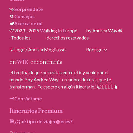
🩷
Sorpréndete
🌀
Consejos
👑
Acerca de mi
🩷2023 - 2025
W
alking
I
n
E
urope by Andrea Way ®
-Todos los derechos reservados
💡Logo / Andrea Mogliasso Rodríguez
en
WIE
encontrarás
el feedback que necesitas entre el ir y venir por el
mundo. Soy Andrea Way - creadora de rutas que te
transforman. Te espero en algún itinerario! 😉🚶‍♀️🚶‍♂️🧳
🗝️Contáctame
Itinerarios Premium
🎯¿Qué tipo de viajer@ eres?