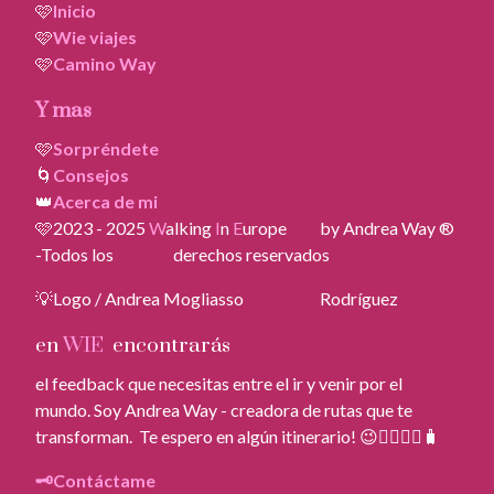
🩷
Inicio
🩷
Wie viajes
🩷
Camino Way
Y mas
🩷
Sorpréndete
🌀
Consejos
👑
Acerca de mi
🩷2023 - 2025
W
alking
I
n
E
urope by Andrea Way ®
-Todos los derechos reservados
💡Logo / Andrea Mogliasso Rodríguez
en
WIE
encontrarás
el feedback que necesitas entre el ir y venir por el
mundo. Soy Andrea Way - creadora de rutas que te
transforman. Te espero en algún itinerario! 😉🚶‍♀️🚶‍♂️🧳
🗝️Contáctame