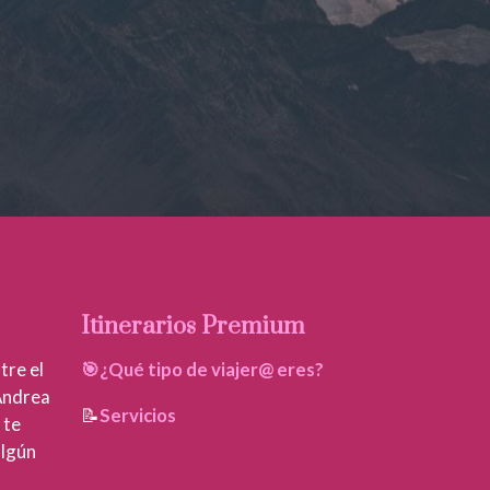
Itinerarios Premium
tre el
🎯¿Qué tipo de viajer@ eres?
 Andrea
📝
Servicios
 te
algún