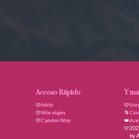
Acceso Rápido
Y ma
🩷
Inicio
🩷
Sor
🩷
Wie viajes
🌀
Con
🩷
Camino Way
👑
Ace
🩷202
by A