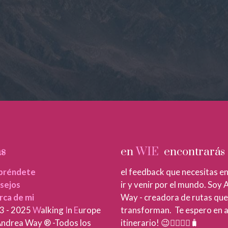
s
en
WIE
encontrarás
préndete
el feedback que necesitas en
sejos
ir y venir por el mundo. Soy
rca de mi
Way - creadora de rutas que
3 - 2025
W
alking
I
n
E
urope
transforman. Te espero en 
ndrea Way ® -Todos los
itinerario! 😉🚶‍♀️🚶‍♂️🧳