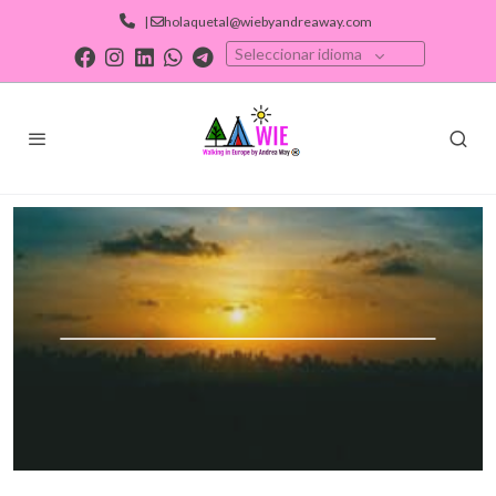
|
holaquetal@wiebyandreaway.com
Seleccionar idioma