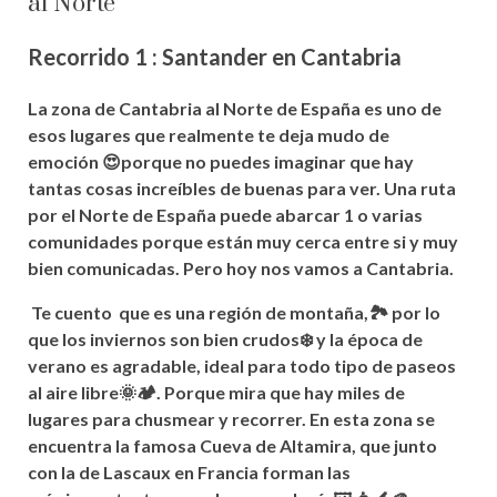
al Norte
Recorrido 1 : Santander en Cantabria
La zona de Cantabria al Norte de España es uno de
esos lugares que realmente te deja mudo de
emoción
😍porque no puedes imaginar que hay
tantas cosas
increíbles de buenas para ver. Una ruta
por el Norte de España puede abarcar 1 o varias
comunidades porque
están
muy cerca entre si y muy
bien comunicadas. Pero hoy nos vamos a Cantabria.
Te cuento que es una r
egión de montaña,🏞 por lo
que los inviernos son bien crudos❄ y la
época
de
verano es
agradable
, ideal para todo tipo de paseos
al aire libre🌞🏕. Porque mira que hay miles de
lugares para
chusmear y recorrer. En esta zona se
encuentra la famosa Cueva de Altamira, que junto
con la de Lascaux en Francia forman las