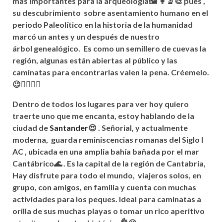
más
importantes para la
arqueología🖼 👩‍🔬🎨
pues ,
su
descubrimiento
sobre asentamiento humano en el
periodo Paleolítico en la historia de la humanidad
marcó un antes y un después de nuestro
árbol
genealógico. Es como un semillero de cuevas la
r
egión, algunas
están abiertas al
público
y las
caminatas para encontrarlas valen la pena.
Créemelo.
😉🚶‍♀️🚶‍♂️
Dentro de todos los lugares para ver hoy quiero
traerte uno que me encanta, estoy hablando de la
ciudad de
Santander
😍 .
Señorial, y
actualmente
moderna, guarda reminiscencias romanas del Siglo I
AC , ubicada en una amplia bahía
bañada por el mar
Cantábrico🌊 . Es la capital de la r
egión
de Cantabria,
Hay disfrute para todo el mundo, viajeros solos, en
grupo, con amigos, en familia y cuenta con muchas
actividades para los peques. Ideal para caminatas a
orilla de sus muchas playas o tomar un rico aperitivo