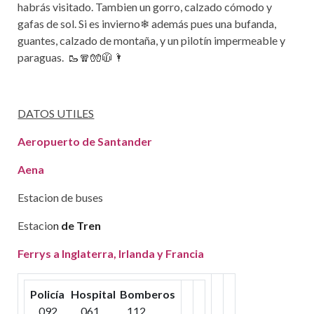
habrás visitado. Tambien un gorro, calzado cómodo y
gafas de sol. Si es invierno❄ además pues una bufanda,
guantes, calzado de montaña, y un pilotín impermeable y
paraguas. 🥾🧣🧤🧥🌂
DATOS UTILES
Aeropuerto de Santander
Aena
Estacion de buses
Estacio
n
de Tren
Ferrys a Inglaterra, Irlanda y Francia
Policía Hospital Bomberos
092 061 112