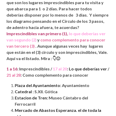
que son los lugares imprescindibles para tu visita y
que abarca para 1
o 2 días. Para hacer todos
deberías
disponer por lo menos de 3 dias. Y siempre
los diagramo pensando en el Círculo de los 3 pasos,
de adentro hacia afuera, te acuerdas?
Imprescindibles van primero (1),
lo que
deberías ver
van segundo (2)
y
como complemento para conocer
van tercero (3)
. Aunque algunas veces hay lugares
que
están
en el (3) circulo y son imprescindibles, Vale.
Aqui va el listado. Mira : 👇🙂
1 a 16
: Imprescindibles /
17 al 20
:
Lo que
deberías
ver
/
21 al 28
: Como complemento para conocer
Plaza del Ayuntamiento
: Ayuntamiento
Catedral
: S.XII.
Gótica
Estacion de Tren:
Museo
Cántabro
del
Ferrocarril
Mercado de Abastos Esperanza. el de toda la