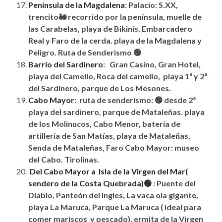
Península
de la Magdalena
: Palacio: S.XX,
trencito🚂 recorrido por la
península
, muelle de
las Carabelas, playa de Bikinis, Embarcadero
Real y Faro de la cerda. playa de la Magdalena y
Peligro. Ruta de Senderismo 🟢
Barrio del Sardinero
: Gran Casino, Gran Hotel,
playa del Camello, Roca del camello, playa 1ª y 2ª
del Sardinero, parque de Los Mesones.
Cabo Mayor
: ruta de senderismo: 🟢 desde 2ª
playa del sardinero, parque de Mataleñas. playa
de los Molinucos, Cabo Menor, batería de
artillería de San Matías, playa de Mataleñas,
Senda de Mataleñas, Faro Cabo Mayor: museo
del Cabo. Tirolinas.
Del Cabo Mayor a Isla de la Virgen del Mar(
sendero de la Costa Quebrada)🟢
: Puente del
Diablo, Panteón del Ingles, La vaca ola gigante,
playa La Maruca, Parque La Maruca ( ideal para
comer mariscos y pescado), ermita de la Virgen