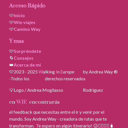
Acceso Rápido
🩷
Inicio
🩷
Wie viajes
🩷
Camino Way
Y mas
🩷
Sorpréndete
🌀
Consejos
👑
Acerca de mi
🩷2023 - 2025
W
alking
I
n
E
urope by Andrea Way ®
-Todos los derechos reservados
💡Logo / Andrea Mogliasso Rodríguez
en
WIE
encontrarás
el feedback que necesitas entre el ir y venir por el
mundo. Soy Andrea Way - creadora de rutas que te
transforman. Te espero en algún itinerario! 😉🚶‍♀️🚶‍♂️🧳